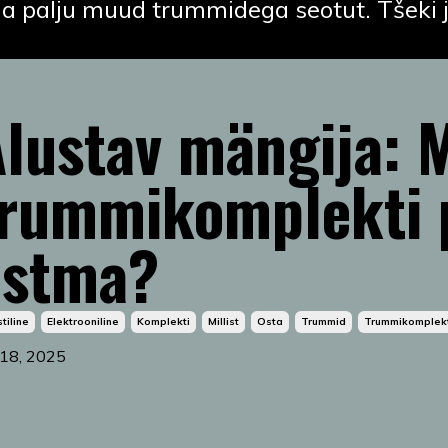
ja palju muud trummidega seotut. Tšeki j
lustav mängija: M
trummikomplekti 
ostma?
tiline
Elektrooniline
Komplekti
Millist
Osta
Trummid
Trummikomplek
 18, 2025