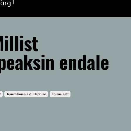
ärgi!
illist
peaksin endale
t
Trummikomplekti Ostmine
Trummisett