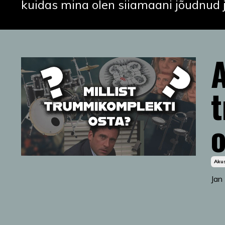
kuidas mina olen siiamaani jõudnud 
A
Akus
Jan