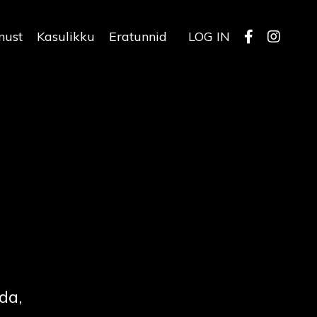
nust
Kasulikku
Eratunnid
LOG IN
da,